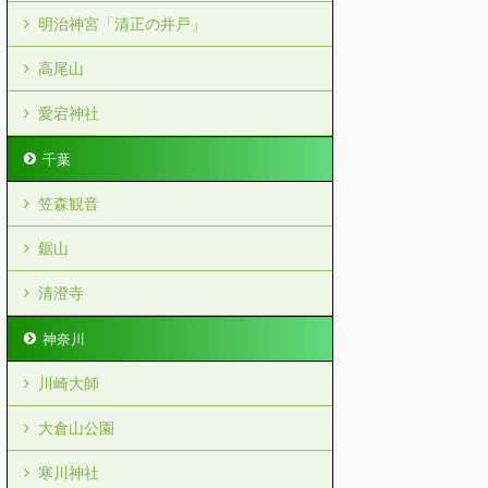
明治神宮「清正の井戸」
高尾山
愛宕神社
千葉
笠森観音
鋸山
清澄寺
神奈川
川崎大師
大倉山公園
寒川神社