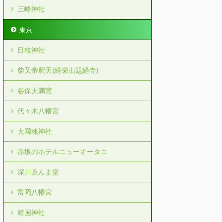
三峰神社
東京
日枝神社
柴又帝釈天(経栄山題経寺)
谷保天満宮
代々木八幡宮
大國魂神社
赤坂のホテルニューオータニ
深川ゑんま堂
富岡八幡宮
靖国神社