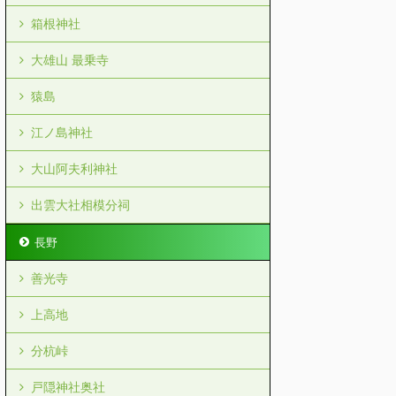
箱根神社
大雄山 最乗寺
猿島
江ノ島神社
大山阿夫利神社
出雲大社相模分祠
長野
善光寺
上高地
分杭峠
戸隠神社奥社