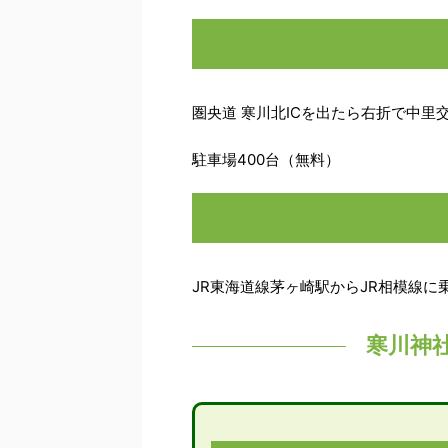
圏央道 寒川北ICを出たら右折で中里
駐車場400台（無料）
JR東海道線茅ヶ崎駅からJR相模線に
寒川神