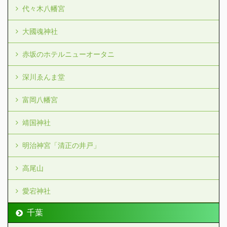
代々木八幡宮
大國魂神社
赤坂のホテルニューオータニ
深川ゑんま堂
富岡八幡宮
靖国神社
明治神宮「清正の井戸」
高尾山
愛宕神社
千葉